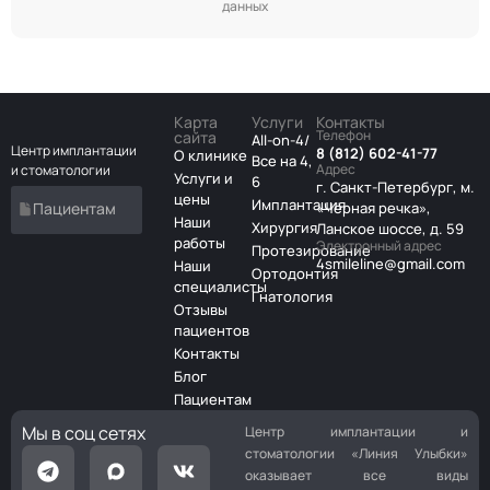
данных
Карта
Услуги
Контакты
Телефон
сайта
All-on-4/
Центр имплантации
8 (812) 602-41-77
О клинике
Все на 4,
Адрес
и стоматологии
Услуги и
6
г. Санкт-Петербург, м.
цены
Имплантация
Пациентам
«Чёрная речка»,
Наши
Хирургия
Ланское шоссе, д. 59
работы
Электронный адрес
Протезирование
4smileline@gmail.com
Наши
Ортодонтия
специалисты
Гнатология
Отзывы
пациентов
Контакты
Блог
Пациентам
Мы в соц сетях
Центр имплантации и
стоматологии «Линия Улыбки»
оказывает все виды