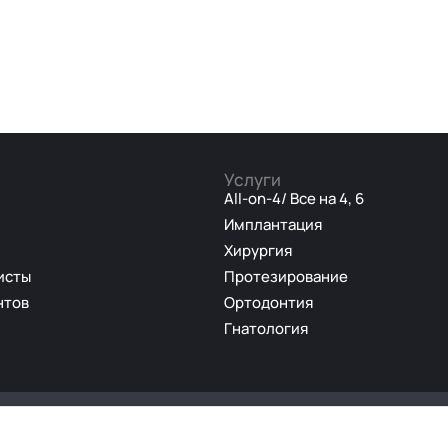
Услуги
All-on-4/ Все на 4, 6
Имплантация
Хирургия
исты
Протезирование
нтов
Ортодонтия
Гнатология
 стоматологии «Линия Улыбки» оказывает все виды стоматологич
пным ценам провести необходимое лечение с учётом Ваших пожел