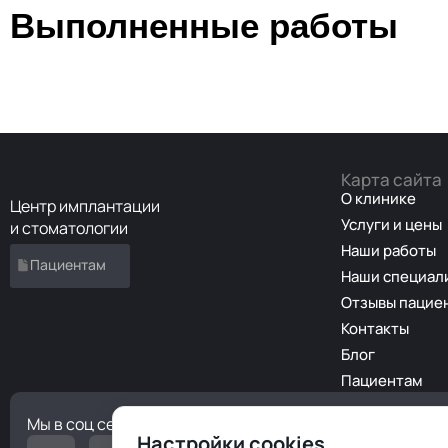
Выполненные работы
Карта сайта
О клинике
Центр имплантации
Услуги и цены
и стоматологии
Наши работы
Пациентам
Наши специал
Отзывы пацие
Контакты
Блог
Пациентам
Мы в соц сетях
Центр имплантации и
Настройки cookies
условиях и по досту