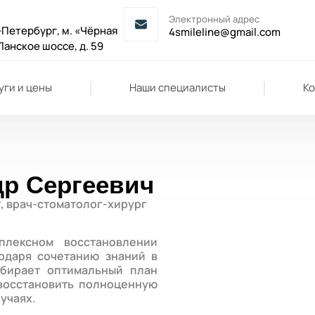
Электронный адрес
-Петербург, м. «Чёрная
4smileline@gmail.com
Ланское шоссе, д. 59
уги и цены
Наши специалисты
Ко
р Сергеевич
, врач-стоматолог-хирург
плексном восстановлении
годаря сочетанию знаний в
дбирает оптимальный план
 восстановить полноценную
учаях.